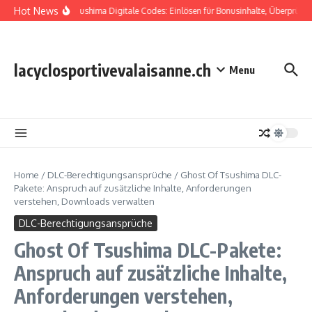
Skip to content
Hot News
Ghost Of Tsushima Digitale Codes: Einlösen für Bonusinhalte, Überprüfen 
lacyclosportivevalaisanne.ch
Menu
Home
/
DLC-Berechtigungsansprüche
/
Ghost Of Tsushima DLC-
Pakete: Anspruch auf zusätzliche Inhalte, Anforderungen
verstehen, Downloads verwalten
DLC-Berechtigungsansprüche
Ghost Of Tsushima DLC-Pakete:
Anspruch auf zusätzliche Inhalte,
Anforderungen verstehen,