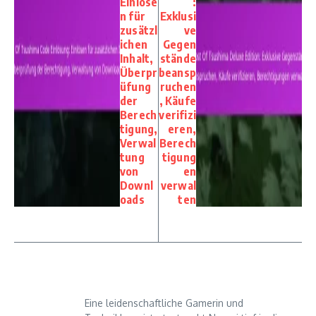
Einlöse
:
n für
Exklusi
zusätzl
ve
ichen
Gegen
Inhalt,
stände
Überpr
beansp
üfung
ruchen
der
, Käufe
Berech
verifizi
tigung,
eren,
Verwal
Berech
tung
tigung
von
en
Downl
verwal
oads
ten
Eine leidenschaftliche Gamerin und