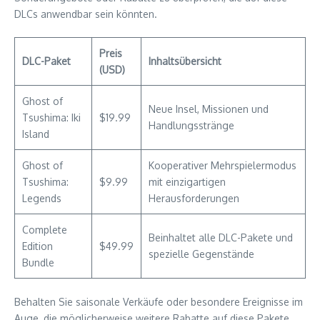
DLCs anwendbar sein könnten.
Preis
DLC-Paket
Inhaltsübersicht
(USD)
Ghost of
Neue Insel, Missionen und
Tsushima: Iki
$19.99
Handlungsstränge
Island
Ghost of
Kooperativer Mehrspielermodus
Tsushima:
$9.99
mit einzigartigen
Legends
Herausforderungen
Complete
Beinhaltet alle DLC-Pakete und
Edition
$49.99
spezielle Gegenstände
Bundle
Behalten Sie saisonale Verkäufe oder besondere Ereignisse im
Auge, die möglicherweise weitere Rabatte auf diese Pakete