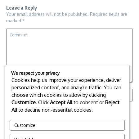
Leave a Reply
Your email address will not be published.
Required fields are
marked
*
We respect your privacy
Cookies help us improve your experience, deliver
personalized content, and analyze traffic. You can
choose which cookies to allow by clicking
Customize
. Click
Accept All
to consent or
Reject
All
to decline non-essential cookies.
Save my name, email, and website in this browser for the
next time I comment.
Customize