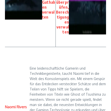
Guthab
überpr
en
üfen,
verwal
Berech
ten
tigung
en
verwal
ten
Eine leidenschaftliche Gamerin und
Technikbegeisterte, taucht Naomi tief in die
Welt des Konsolenspiels ein. Mit einem Gespür
für das Entdecken versteckter Schätze und dem
Teilen von Tipps hilft sie Spielern, die
Feinheiten von Titeln wie Ghost of Tsushima zu
meistern. Wenn sie nicht gerade spielt, findet
man sie dabei, die neuesten Entwicklungen in
Naomi Rivers
der Gaming-Technologie zu erkunden und über