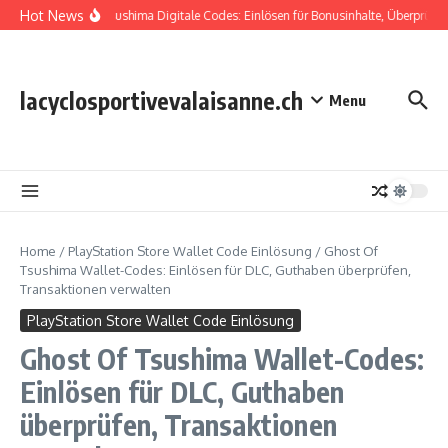
Skip to content
Hot News
Ghost Of Tsushima Digitale Codes: Einlösen für Bonusinhalte, Überprüfen 
lacyclosportivevalaisanne.ch
Menu
Home
/
PlayStation Store Wallet Code Einlösung
/
Ghost Of
Tsushima Wallet-Codes: Einlösen für DLC, Guthaben überprüfen,
Transaktionen verwalten
PlayStation Store Wallet Code Einlösung
Ghost Of Tsushima Wallet-Codes:
Einlösen für DLC, Guthaben
überprüfen, Transaktionen